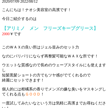
2020/07/09
2022/08/12
こんにちは！ナオシ美容室の高濱です！
今日ご紹介するのは
【アリミノ メン フリーズキープグリース】
2000
￥です
このＷＡＸの良い所はジェル並みのセット力
なのにパリパリにならず再整髪可能なＷＡＸな所です！
ウエットな質感なので長めのウェーブスタイルにも使えます
し
短髪黒髪ショートの方でもツヤ感がでてくれるので
綺麗にセットできます！
個人的には柑橘系の香りでメンズの嫌な臭いをマスキングし
てくれる点も
ＧＯＯＤ
！
一度試してみたいなという方は気軽に高濱までお尋ねくださ