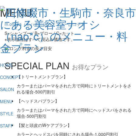
MENU
m.ohana（モハナ）店のメニューはコチラ
S=シャンプー / B=ブロー / C=カット
※表示価格はすべて税込み価格です。
SPECIAL PLAN
HOME
お得なプラン
【トリートメントプラン】
CONCEPT
カラーまたはパーマをされた方で同時にトリートメントをさ
SALON
れる場合
-500円割引
【ヘッドスパプラン】
MENU
カラーまたはパーマをされた方で同時にヘッドスパをされる
STYLE
場合
-500円割引
【髪と頭皮のWケアプラン】
STAFF
カラーとヘッドスパを同時にされる場合
-1,000円割引