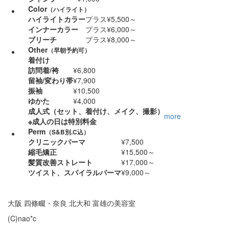
Color
（ハイライト）
ハイライトカラー
プラス¥5,500～
インナーカラー
プラス¥6,000～
ブリーチ
プラス¥8,000～
Other
（早朝予約可）
着付け
訪問着/袴
¥6,800
留袖/変わり帯
¥7,900
振袖
¥10,500
ゆかた
¥4,000
成人式（セット、着付け、メイク、撮影）
more
※成人の日は特別料金
Perm
（S&B別.C込）
クリニックパーマ
¥7,500
縮毛矯正
¥15,500～
髪質改善ストレート
¥17,000～
ツイスト、スパイラルパーマ
¥9,000～
大阪 四條畷・奈良 北大和 富雄の美容室
(C)nao*c