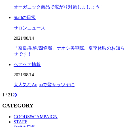
オーガニック商品で広がり対策しましょう！
Staffの日常
サロンニュース
2021/08/14
「奈良/生駒/四條畷」ナオシ美容院、夏季休暇のお知ら
せです！
ヘアケア情報
2021/08/14
大人気なAujuaで髪サラツヤに
1 / 2
1
2
CATEGORY
GOODS&CAMPAIGN
STAFF