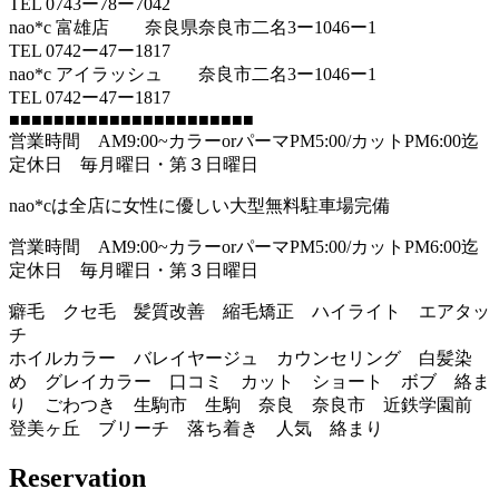
TEL 0743ー78ー7042
nao*c 富雄店 奈良県奈良市二名3ー1046ー1
TEL 0742ー47ー1817
nao*c アイラッシュ 奈良市二名3ー1046ー1
TEL 0742ー47ー1817
■■■■■■■■■■■■■■■■■■■■■■
営業時間 AM9:00~カラーorパーマPM5:00/カットPM6:00迄
定休日 毎月曜日・第３日曜日
nao*cは全店に女性に優しい大型無料駐車場完備
営業時間 AM9:00~カラーorパーマPM5:00/カットPM6:00迄
定休日 毎月曜日・第３日曜日
癖毛 クセ毛 髪質改善 縮毛矯正 ハイライト エアタッ
チ
ホイルカラー バレイヤージュ カウンセリング 白髪染
め グレイカラー 口コミ カット ショート ボブ 絡ま
り ごわつき 生駒市 生駒 奈良 奈良市 近鉄学園前
登美ヶ丘 ブリーチ 落ち着き 人気 絡まり
Reservation