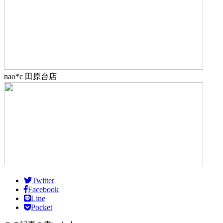
nao*c 田原台店
Twitter
Facebook
Line
Pocket