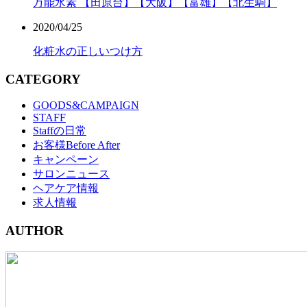
万能水素 【田原台】【大阪】【富雄】【北生駒】
2020/04/25
化粧水の正しいつけ方
CATEGORY
GOODS&CAMPAIGN
STAFF
Staffの日常
お客様Before After
キャンペーン
サロンニュース
ヘアケア情報
求人情報
AUTHOR