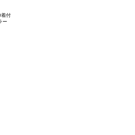
#着付
ラー