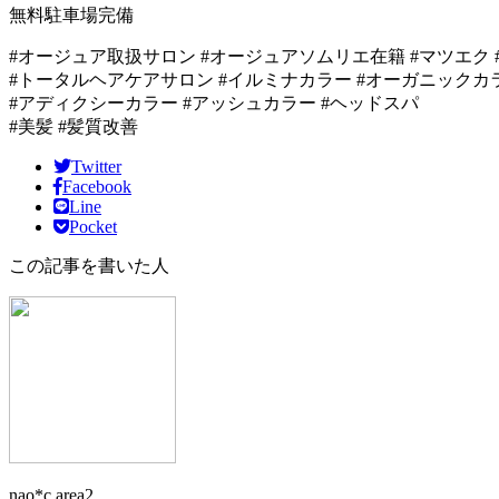
無料駐車場完備
#オージュア取扱サロン #オージュアソムリエ在籍 #マツエク 
#トータルヘアケアサロン #イルミナカラー #オーガニックカ
#アディクシーカラー #アッシュカラー #ヘッドスパ
#美髪 #髪質改善
Twitter
Facebook
Line
Pocket
この記事を書いた人
nao*c area2