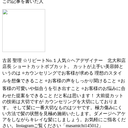
この記事を書いた人
古居 聖理
☆リピートNo.１人気☆ヘアデザイナー 北大和店
店長 ショートカットボブカット。 カットが上手い美容師と
いうのは ⭐️カウンセリングでお客様が求める 理想のスタイ
ルを想像できること ⭐️お客様の声をしっかり聞けること ⭐️お
客様の可愛いや似合うを引き出すこと ⭐️お客様のお悩みに合
わせた提案をできること だと私は思います！ 大前提カット
の技術は大切ですが カウンセリングを大切にしておりま
す。 そして髪に一番大切なものはツヤです。極力傷みにく
い方法で髪の状態を見極め施術いたします。ダメージヘアケ
アをしながらキレイな髪にしましょう。お気軽にご指名くだ
さい。Instagramご覧ください「masamichi145012」