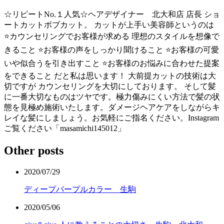
☆リピートNo.１人気☆ヘアデザイナー 北大和店 店長 ショ
ートカットボブカット。 カットが上手い美容師というのは
⭐️カウンセリングでお客様が求める 理想のスタイルを想像で
きること ⭐️お客様の声をしっかり聞けること ⭐️お客様の可愛
いや似合うを引き出すこと ⭐️お客様のお悩みに合わせた提案
をできること だと私は思います！ 大前提カットの技術は大
切ですが カウンセリングを大切にしております。 そして髪
に一番大切なものはツヤです。極力傷みにくい方法で髪の状
態を見極め施術いたします。ダメージヘアケアをしながらキ
レイな髪にしましょう。お気軽にご指名ください。Instagram
ご覧ください「masamichi145012」
Other posts
2020/07/29
ディープパープルカラー 生駒
2020/05/06