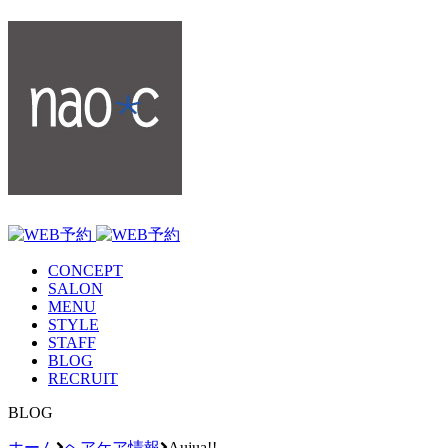
CONCEPT
SALON
MENU
STYLE
STAFF
BLOG
RECRUIT
BLOG
ホーム
ヘアケア情報
Aujua!!