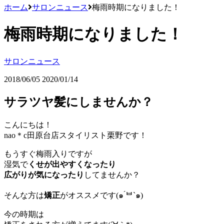
ホーム
サロンニュース
梅雨時期になりました！
梅雨時期になりました！
サロンニュース
2018/06/05
2020/01/14
サラツヤ髪にしませんか？
こんにちは！
nao＊c田原台店スタイリスト栗野です！
もうすぐ梅雨入りですが
湿気で
くせが出やすくなったり
広がりが気になったり
してませんか？
そんな方は
矯正
がオススメです(๑ ́ᄇ`๑)
今の時期は