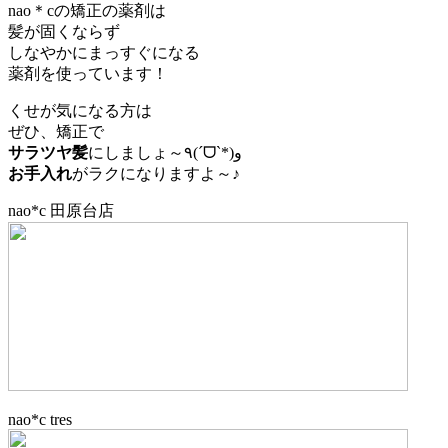
nao＊cの矯正の薬剤は
髪が固くならず
しなやかにまっすぐになる
薬剤を使っています！
くせが気になる方は
ぜひ、矯正で
サラツヤ髪
にしましょ～٩(ˊᗜˋ*)و
お手入れ
がラクになりますよ～♪
nao*c 田原台店
nao*c tres