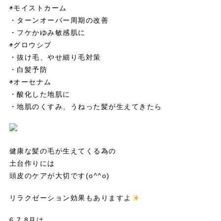
◉モイストカーム
・ターンオーバー周期の改善
・フケかゆみ敏感肌に
◉グロウシブ
・抜け毛、やせ細り毛対策
・白髪予防
◉オーセナム
・酸化した地肌に
・地肌のくすみ、うねった髪が生えてきたら
健康な髪の毛が生えてくる為の
土台作りには
頭皮のケアが大切です(o^^o)
リラクゼーション効果もありますよ
6.7.8月は