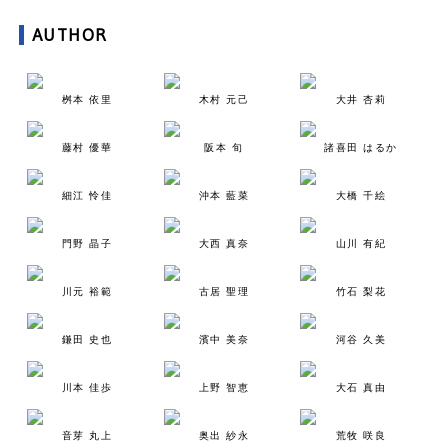
AUTHOR
桝本 依里
木村 元己
大井 杏莉
藤村 優華
阪本 旬
諸喜田 はるか
細江 怜佳
沖本 藍菜
大橋 千絵
門野 晶子
大西 真奈
山川 有紀
川元 裕範
古居 聖理
竹石 梨花
鎌田 史也
濱中 美奈
河谷 久美
川本 佳歩
上野 智恵
大石 真由
音芽 丸上
奥出 紗永
荒牧 咲良