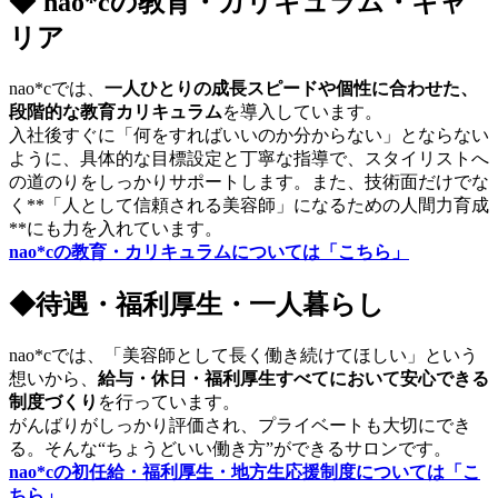
◆
nao*cの教育・カリキュラム・キャ
リア
nao*cでは、
一人ひとりの成長スピードや個性に合わせた、
段階的な教育カリキュラム
を導入しています。
入社後すぐに「何をすればいいのか分からない」とならない
ように、具体的な目標設定と丁寧な指導で、スタイリストへ
の道のりをしっかりサポートします。また、技術面だけでな
く**「人として信頼される美容師」になるための人間力育成
**にも力を入れています。
nao*cの教育・カリキュラムについては「こちら」
◆待遇・福利厚生・一人暮らし
nao*cでは、「美容師として長く働き続けてほしい」という
想いから、
給与・休日・福利厚生すべてにおいて安心できる
制度づくり
を行っています。
がんばりがしっかり評価され、プライベートも大切にでき
る。そんな“ちょうどいい働き方”ができるサロンです。
nao*cの初任給・福利厚生・地方生応援制度については「こ
ちら」