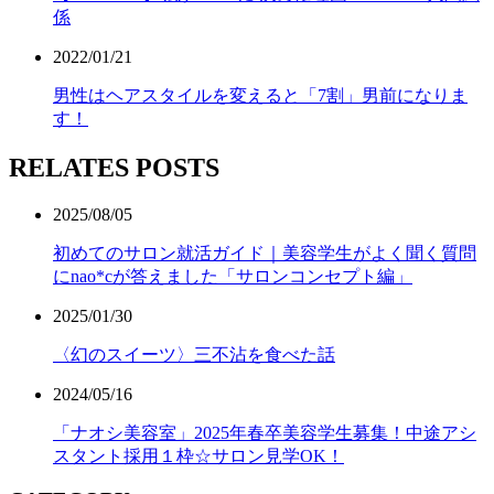
係
2022/01/21
男性はヘアスタイルを変えると「7割」男前になりま
す！
RELATES POSTS
2025/08/05
初めてのサロン就活ガイド｜美容学生がよく聞く質問
にnao*cが答えました「サロンコンセプト編」
2025/01/30
〈幻のスイーツ〉三不沾を食べた話
2024/05/16
「ナオシ美容室」2025年春卒美容学生募集！中途アシ
スタント採用１枠☆サロン見学OK！