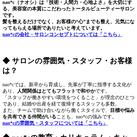
nao*c（ナオシ）は「技術・人間力・心地よさ」を大切にす
る、美容室の本質にこだわったトータルビューティーサロン
です。
髪を整えるだけでなく、お客様の“心”までも整え、元気にな
ってもらえる場所でありたいと考えています。
nao*cの会社・サロンコンセプトについては「こちら」
◆
サロンの雰囲気・スタッフ・お客様
は？
nao*cでは、新卒から育成し、先輩が丁寧に指導する文化が
あり、
人間関係はとてもフラットで和やか
です。
「スタッフが働きやすい環境をつくること」が理念のひとつ
であり、結婚や出産を経て復帰するスタッフも多数。
また、チームで助け合いながら働くスタイルで、
目標や悩み
を共有できる仲間がいる
ことも、nao*cの強みです。
nao*cの雰囲気・スタッフについては「こちら」