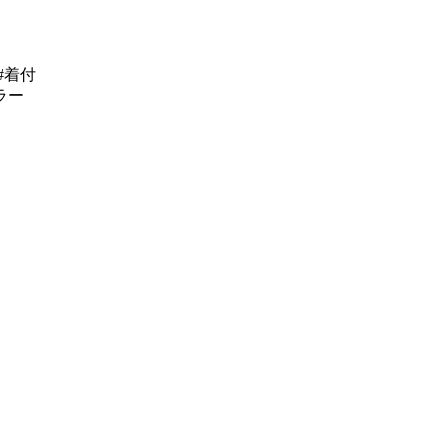
#着付
ラー