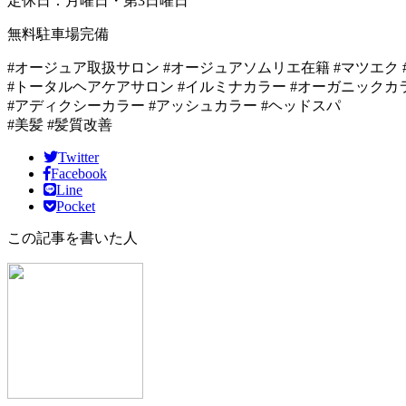
定休日：月曜日・第3日曜日
無料駐車場完備
#オージュア取扱サロン #オージュアソムリエ在籍 #マツエク 
#トータルヘアケアサロン #イルミナカラー #オーガニックカ
#アディクシーカラー #アッシュカラー #ヘッドスパ
#美髪 #髪質改善
Twitter
Facebook
Line
Pocket
この記事を書いた人