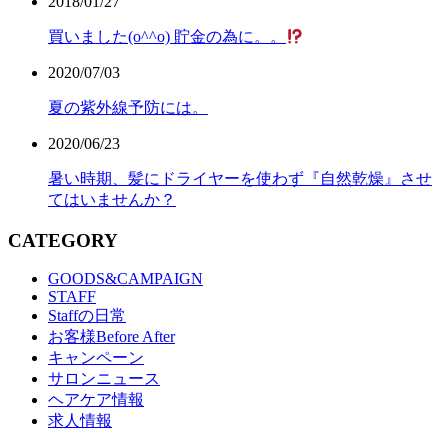
2018/01/27
買いました(o^^o) 貯金の為に。。
2020/07/03
夏の紫外線予防には。
2020/06/23
暑い時期、髪にドライヤーを使わず『自然乾燥』させ
てはいませんか？
CATEGORY
GOODS&CAMPAIGN
STAFF
Staffの日常
お客様Before After
キャンペーン
サロンニュース
ヘアケア情報
求人情報