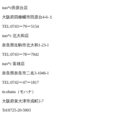
nao*c田原台店
大阪府四條畷市田原台4-6-１
TEL:0743ー79ー5154
nao*c 北大和店
奈良県生駒市北大和1-23-1
TEL:0743ー78ー7042
nao*c 富雄店
奈良県奈良市二名3-1046-1
TEL:0742ー47ー1817
m.ohana（モハナ）
大阪府泉大津市戎町2-7
Tel:0725-20-5003