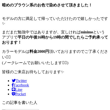
暗めのブラウン系のお色で染めさせて頂きました！
モデルの方に満足して帰っていただけたので嬉しかったです
✨️
まだまだ勉強中ではありますが、宜しければ
minimo
という
アプリで
平日の午後16時から19時の間でしたらご予約承って
おります！
カラーモデルは
料金2000円
頂いておりますのでご了承くださ
い🙇‍♀️
(ノークレームでお願いいたします🙇‍♀️)
皆様のご来店お待ちしております✨️
Twitter
Facebook
Line
Pocket
この記事を書いた人