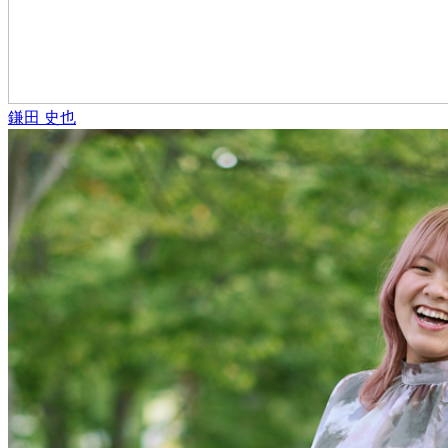
鎌田 史也