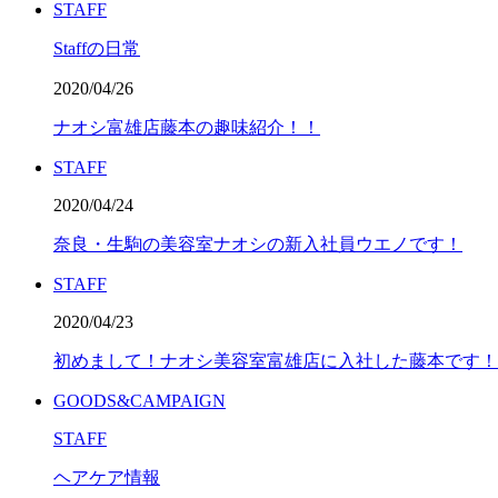
STAFF
Staffの日常
2020/04/26
ナオシ富雄店藤本の趣味紹介！！
STAFF
2020/04/24
奈良・生駒の美容室ナオシの新入社員ウエノです！
STAFF
2020/04/23
初めまして！ナオシ美容室富雄店に入社した藤本です！
GOODS&CAMPAIGN
STAFF
ヘアケア情報