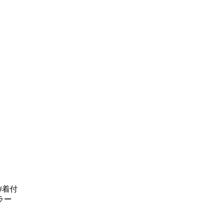
#着付
ラー