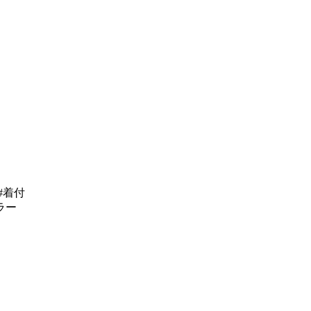
#着付
ラー