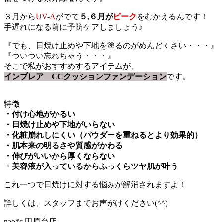
３月から
UV-A
がでて
５,６月が
ピーク
を
むかえるんです！
手遅れになる前に予防ケアしましょう♪
『でも、日焼け止めや下地を塗るのがめんどくさい・・・』
『ついつい忘れちゃう・・・』
そこで私がおすすめするアイテムが、
インプレア CCクッションファンデーション
です。
特徴
・付け心地がかるい
・日焼け止めや下地がいらない
・化粧崩れしにくい（パウダーを重ねるとより効果的）
・肌本来の明るさや質感がかわる
・伸びがいいから厚くならない
・美容液が入っているからふっくらツヤ肌が叶う
これ一つで日焼けに対する悩みが解消されますよ！
詳しくは、スタッフまでお声がけください(^^)
nao*c 田原台店