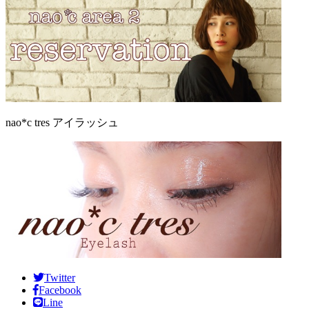
nao*c tres アイラッシュ
Twitter
Facebook
Line