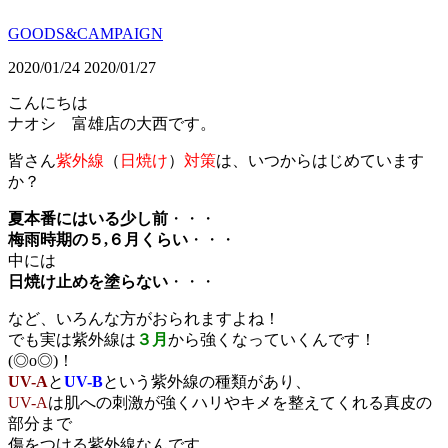
GOODS&CAMPAIGN
2020/01/24
2020/01/27
こんにちは
ナオシ 富雄店の大西です。
皆さん
紫外線
（
日焼け
）
対策
は、いつからはじめています
か？
夏本番にはいる少し前
・・・
梅雨時期の５,６月くらい
・・・
中には
日焼け止めを塗らない
・・・
など、いろんな方がおられますよね！
でも実は紫外線は
３月
から強くなっていくんです
！
(◎o◎)！
UV-A
と
UV-B
という紫外線の種類があり
、
U
V-A
は肌への刺激が強くハリやキメを整えてくれる真皮の
部分まで
傷をつける紫外線なんです。