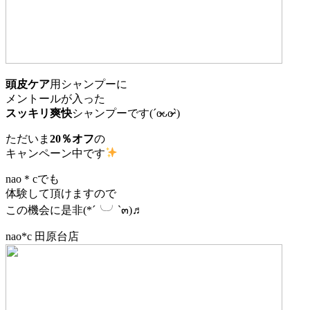
頭皮ケア
用シャンプーに
メントールが入った
スッキリ爽快
シャンプーです(ˊo̶̶̷ᴗo̶̶̷`)
ただいま
20％オフ
の
キャンペーン中です
nao＊cでも
体験して頂けますので
この機会に是非(*´╰╯`๓)♬
nao*c 田原台店