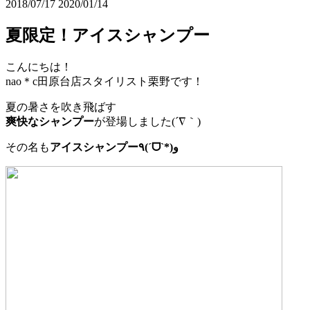
2018/07/17
2020/01/14
夏限定！アイスシャンプー
こんにちは！
nao＊c田原台店スタイリスト栗野です！
夏の暑さを吹き飛ばす
爽快なシャンプー
が登場しました(´∇｀)
その名も
アイスシャンプー٩(ˊᗜˋ*)و