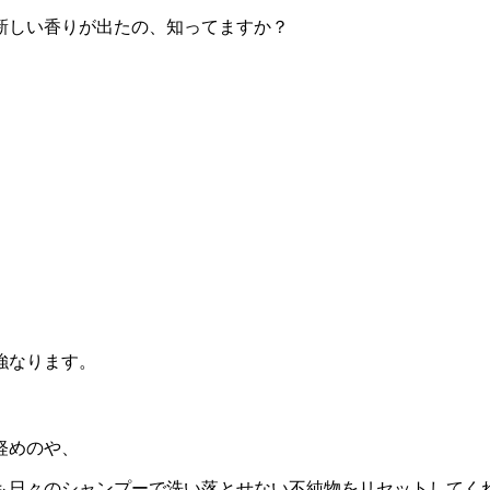
新しい香りが出たの、知ってますか？
強なります。
軽めのや、
も日々のシャンプーで洗い落とせない不純物をリセットしてく