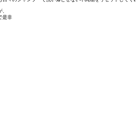
が、
で是非