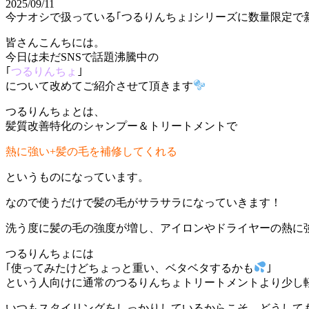
2025/09/11
今ナオシで扱っている｢つるりんちょ｣シリーズに数量限定で
皆さんこんちには。
今日は未だSNSで話題沸騰中の
｢
つるりんちょ
｣
について改めてご紹介させて頂きます
つるりんちょとは、
髪質改善特化のシャンプー＆トリートメントで
熱に強い+髪の毛を補修してくれる
というものになっています。
なので使うだけで髪の毛がサラサラになっていきます！
洗う度に髪の毛の強度が増し、アイロンやドライヤーの熱に
つるりんちょには
｢使ってみたけどちょっと重い、ベタベタするかも
｣
という人向けに通常のつるりんちょトリートメントより少し
いつもスタイリングをしっかりしているからこそ、どうして