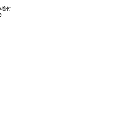
#着付
ラー