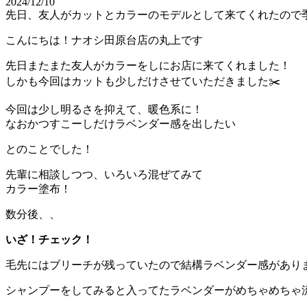
2024/12/10
先日、友人がカットとカラーのモデルとして来てくれたので季
こんにちは！ナオシ田原台店の丸上です
先日またまた友人がカラーをしにお店に来てくれました！
しかも今回はカットも少しだけさせていただきました✂️
今回は少し明るさを抑えて、暖色系に！
なおかつすこーしだけラベンダー感を出したい
とのことでした！
先輩に相談しつつ、いろいろ混ぜてみて
カラー塗布！
数分後、、
いざ！チェック！
毛先にはブリーチが残っていたので結構ラベンダー感があり
シャンプーをしてみると入ってたラベンダーがめちゃめちゃ