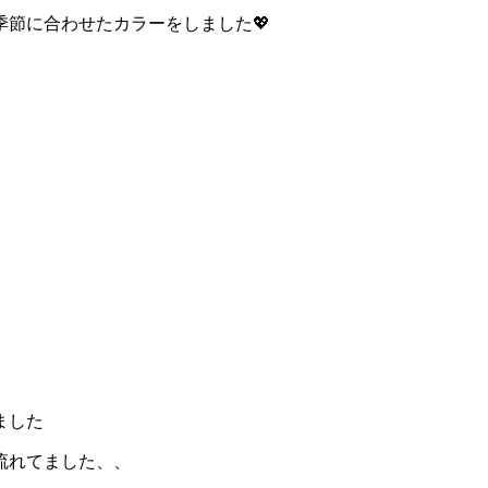
節に合わせたカラーをしました💖
ました
流れてました、、