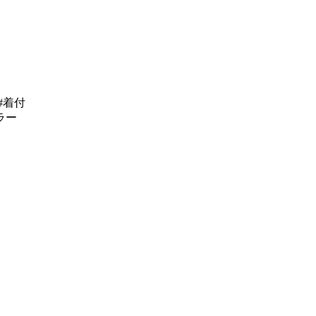
#着付
ラー