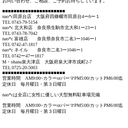
お問い合わせ、ご相談、ご予約お待ちしています。
■■■■■■■■■■■■■■■■■■■■■■
nao*c田原台店 大阪府四條畷市田原台4ー6ー１
TEL 0743-79-5154
nao*c 北大和店 奈良県生駒市北大和1ー23ー1
TEL 0743-78-7042
nao*c 富雄店 奈良県奈良市二名3ー1046ー1
TEL 0742-47-1817
nao*c ネイル 奈良市二名3ー1046ー1
TEL 0742ー47ー1817
M・ohana泉大津店 大阪府泉大津市戎町2-7
TEL 0725-20-5003
■■■■■■■■■■■■■■■■■■■■■■
営業時間 AM9:00~カラーorパーマPM5:00/カットPM6:00迄
定休日 毎月曜日・第３日曜日
nao*cは全店に女性に優しい大型無料駐車場完備
営業時間 AM9:00~カラーorパーマPM5:00/カットPM6:00迄
定休日 毎月曜日・第３日曜日