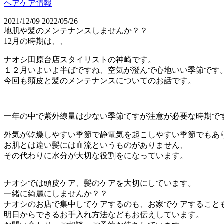
ヘアケア情報
2021/12/09
2022/05/26
地肌や髪のメンテナンスしませんか？？
12月の時期は、、
ナオシ田原台店スタイリストの神崎です。
１２月いよいよ半ばですね、空気が澄んで心地いい季節です
今回も頭皮と髪のメンテナンスについてのお話です。
一年の中で紫外線量は少ない季節てすが注意が必要な時期で
外気が乾燥しやすい季節で静電気を起こしやすい季節でもあ
お肌とは違い髪には血流というものがありません、
その代わりに水分が大切な役割をになっています。
ナオシでは頭皮ケア、髪のケアを大切にしています。
一緒に綺麗にしませんか？？
ナオシのお店で集中してケアするのも、お家でケアすること
明日からできるお手入れ方法などもお伝えしています。