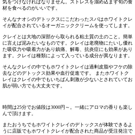
気をつけなければなりません。ストレスを溜め込まず旬の食
材を食べるのがいいです。
そんなナオシのデトックスにこだわったスパはホワイトクレ
イが配合されているオーガニッククリームを使ってします。
クレイとは大地の深部から取られる粘土質の土のこと。簡単
に言えば泥みたいなものです。クレイは老廃物にたいし優れ
た吸収力や吸着力があり鎮痛、解毒、抗炎症にも効果があり
ます。クレイは種類によって入っている成分が異なります。
そんなクレイの中でもホワイトクレイは過剰皮脂やフケの除
去などのデトックス効果や血行促進です。 またホワイトク
レイはクレイの中でもいちばん刺激が少ないとされていてお
肌が弱い方でも大丈夫です。
時間は25分でお値段は3000円～。一緒にアロマの香りも楽し
んで頂けます。
またおうちでもホワイトクレイのデトックスが体験できるよ
うに店販でもホワイトクレイが配合された商品が受注発注で