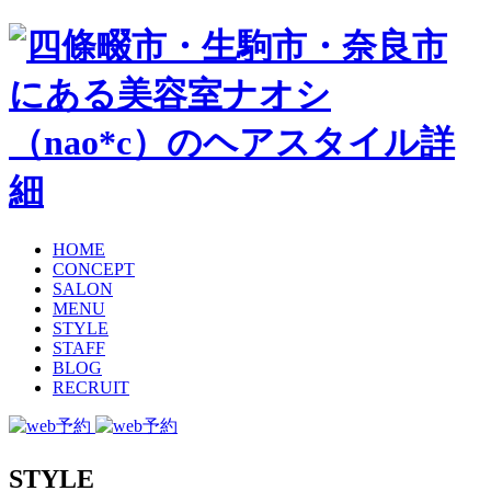
HOME
CONCEPT
SALON
MENU
STYLE
STAFF
BLOG
RECRUIT
STYLE