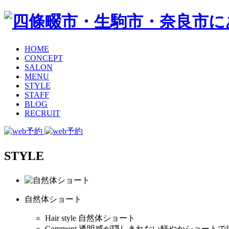
HOME
CONCEPT
SALON
MENU
STYLE
STAFF
BLOG
RECRUIT
STYLE
自然体ショート
Hair style
自然体ショート
Comment
透明感が隠しきれない軽やかショートで