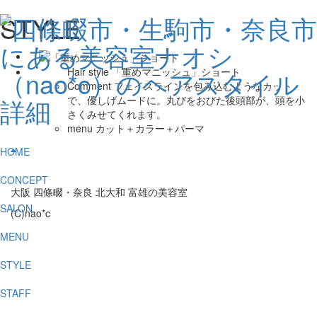
STYLE
Hair style
「重めマニッシュ」ショート
Comment
フェイスラインを包み込むようなカット
で、優しげムードに。丸びをおびた後頭部が、頭を小
さくみせてくれます。
menu
カット＋カラー＋パーマ
HOME
CONCEPT
大阪 四條畷・奈良 北大和 富雄の美容室
SALON
(C)nao*c
MENU
STYLE
STAFF