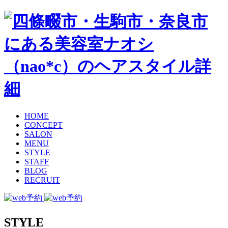
HOME
CONCEPT
SALON
MENU
STYLE
STAFF
BLOG
RECRUIT
STYLE