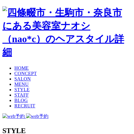
HOME
CONCEPT
SALON
MENU
STYLE
STAFF
BLOG
RECRUIT
STYLE