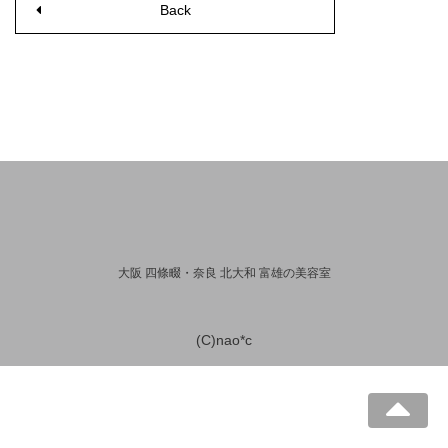
Back
大阪 四條畷・奈良 北大和 富雄の美容室
(C)nao*c