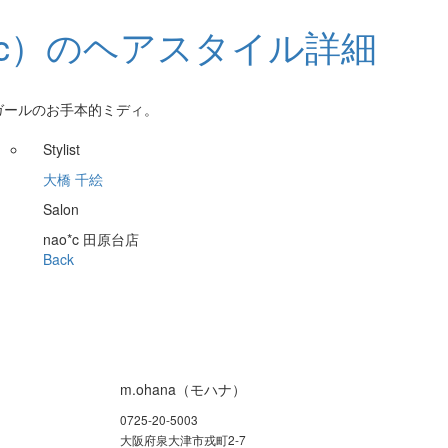
ガールのお手本的ミディ。
Stylist
大橋 千絵
Salon
nao*c 田原台店
Back
m.ohana（モハナ）
0725-20-5003
大阪府泉大津市戎町2-7