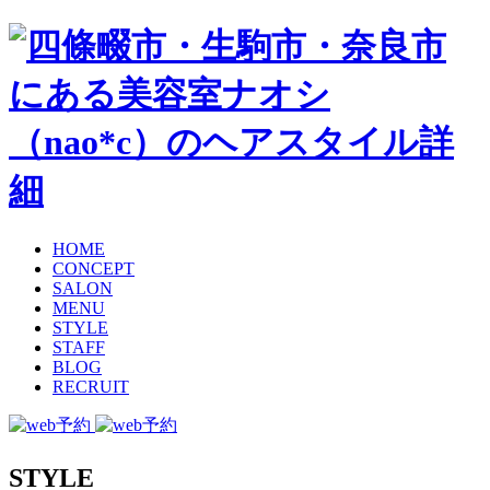
HOME
CONCEPT
SALON
MENU
STYLE
STAFF
BLOG
RECRUIT
STYLE