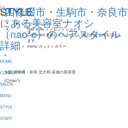
STYLE
Hair style
イノセントショート
Comment
年齢にとらわれない魅力的な女性を演出し
ます。
menu
カット＋カラー
HOME
大阪 四條畷・奈良 北大和 富雄の美容室
CONCEPT
(C)nao*c
SALON
MENU
STYLE
STAFF