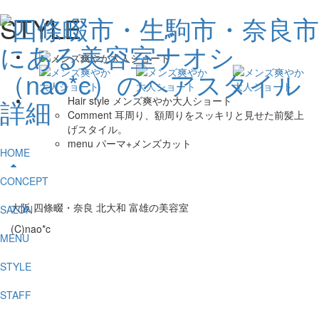
STYLE
Hair style
メンズ爽やか大人ショート
Comment
耳周り、額周りをスッキリと見せた前髪上
げスタイル。
menu
パーマ+メンズカット
HOME
CONCEPT
大阪 四條畷・奈良 北大和 富雄の美容室
SALON
(C)nao*c
MENU
STYLE
STAFF