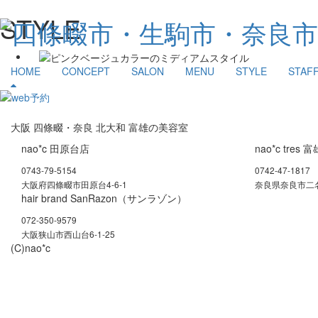
STYLE
HOME
CONCEPT
SALON
MENU
STYLE
STAF
大阪 四條畷・奈良 北大和 富雄の美容室
nao*c 田原台店
nao*c tres 
0743-79-5154
0742-47-1817
大阪府四條畷市田原台4-6-1
奈良県奈良市二名3
hair brand SanRazon（サンラゾン）
072-350-9579
大阪狭山市西山台6-1-25
(C)nao*c