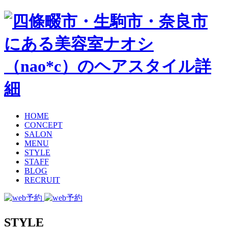
HOME
CONCEPT
SALON
MENU
STYLE
STAFF
BLOG
RECRUIT
STYLE