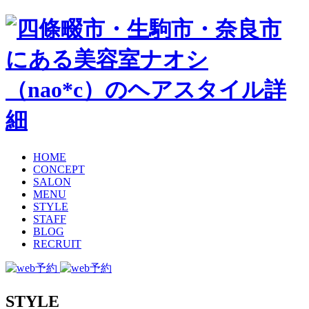
HOME
CONCEPT
SALON
MENU
STYLE
STAFF
BLOG
RECRUIT
STYLE