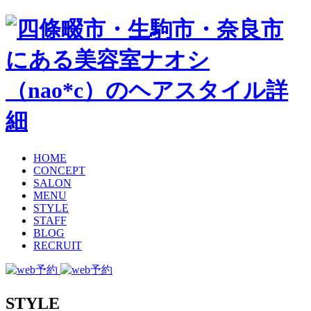
HOME
CONCEPT
SALON
MENU
STYLE
STAFF
BLOG
RECRUIT
STYLE