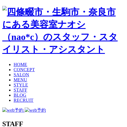
HOME
CONCEPT
SALON
MENU
STYLE
STAFF
BLOG
RECRUIT
STAFF