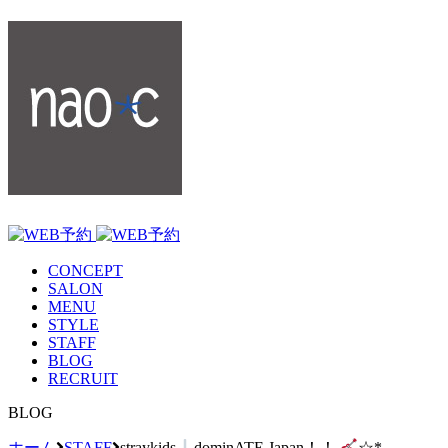
CONCEPT
SALON
MENU
STYLE
STAFF
BLOG
RECRUIT
BLOG
ホーム
STAFF
straykids
dominATE Japan！！
☆*。