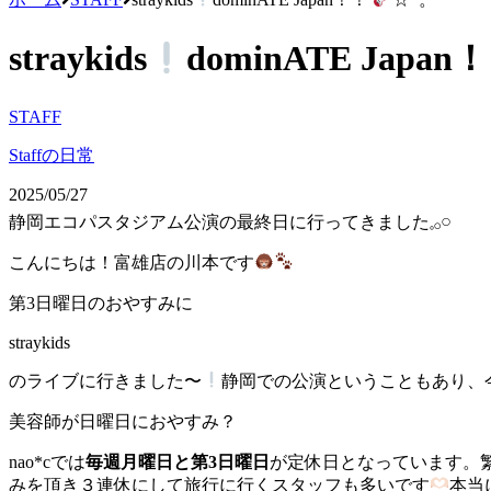
straykids
dominATE Japan
STAFF
Staffの日常
2025/05/27
静岡エコパスタジアム公演の最終日に行ってきました𓈒𓂂𓏸
こんにちは！富雄店の川本です‪
第3日曜日のおやすみに
straykids
のライブに行きました〜
静岡での公演ということもあり、今回
美容師が日曜日におやすみ？
nao*cでは
毎週月曜日と第3日曜日
が定休日となっています。
みを頂き３連休にして旅行に行くスタッフも多いです
本当