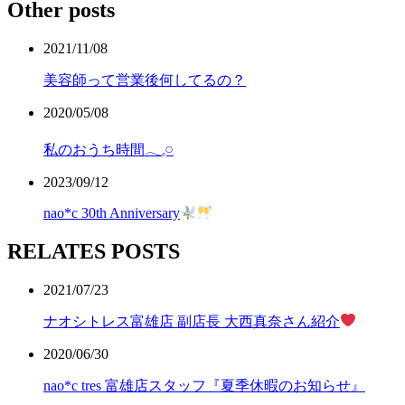
Other posts
2021/11/08
美容師って営業後‪何してるの？
2020/05/08
私のおうち時間‪‪𓂃𓈒𓏸
2023/09/12
nao*c 30th Anniversary
RELATES POSTS
2021/07/23
ナオシトレス富雄店 副店長 大西真奈さん紹介
2020/06/30
nao*c tres 富雄店スタッフ『夏季休暇のお知らせ』