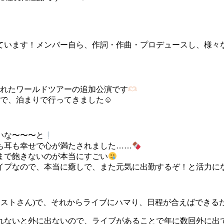
しています！メンバー自ら、作詞・作曲・プロデュースし、様々な
われたワールドツアーの追加公演です
、泊まりで行ってきました‪☺︎‬
いいな〜〜〜と
も耳も幸せで心が満たされました……
まで飽きないのが本当にすごい
プなので、本当に癒しで、また元気に出勤するぞ！と活力になりま
ストさん)で、それからライブにハマり、日程が合えばできる
れないと外に出ないので、ライブがあることで年に数回外に出