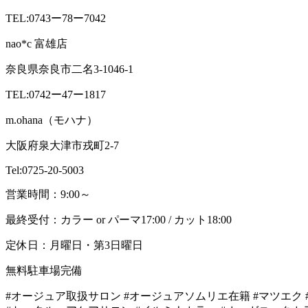
TEL:0743ー78ー7042
nao*c 富雄店
奈良県奈良市二名3-1046-1
TEL:0742ー47ー1817
m.ohana（モハナ）
大阪府泉大津市戎町2-7
Tel:0725-20-5003
営業時間：9:00～
最終受付：カラー or パーマ17:00 / カット18:00
定休日：月曜日・第3日曜日
無料駐車場完備
#オージュア取扱サロン #オージュアソムリエ在籍 #マツエク 