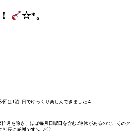
！！
☆*。
は1泊2日でゆっくり楽しんできました‪☺︎‬
繁忙月を除き、ほぼ毎月日曜日を含む2連休があるので、その
に社長に感謝です^ᴗ ᴗ^♡