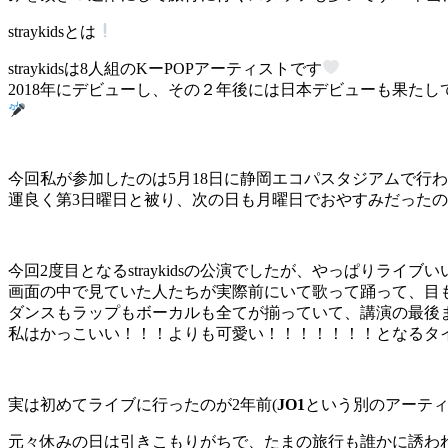
straykidsとは
straykidsは8人組のKーPOPアーティストです
2018年にデビューし、その２年後には日本デビューも果た
今回私が参加したのは5月18日に静岡エコパスタジアムで行
運良く第3日曜日と被り、次の日も月曜日でおやすみだったので
今回2度目となるstraykidsの公演でしたが、やっぱりライブ
画面の中で見ていた人たちが実際前にいて歌って踊って、目
ダンスもラップもボーカルも全てが揃っていて、講演の最後
私はかっこいい！！！よりも可愛い！！！！！！！となるタイ
実は初めてライブに行ったのが2年前(
JO1
という別のアーティ
元々休みの日は引きこもりがちで、たまの旅行も誰かに誘わ